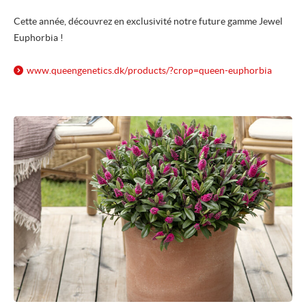
Cette année, découvrez en exclusivité notre future gamme Jewel
Euphorbia !
www.queengenetics.dk/
products/
?crop=queen-euphorbia