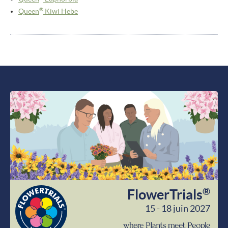
®
Queen
Kiwi Hebe
®
FlowerTrials
15 - 18 juin 2027