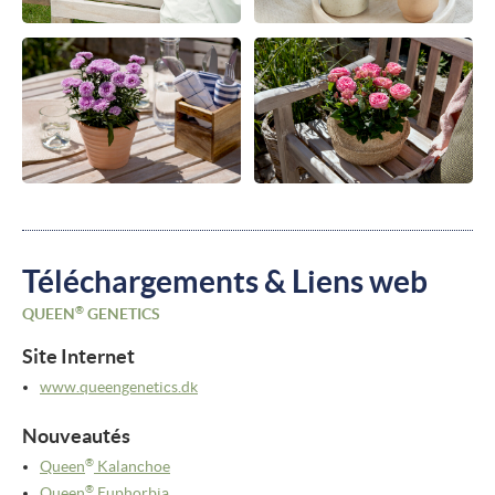
Téléchargements & Liens web
®
QUEEN
GENETICS
Site Internet
www.queengenetics.dk
Nouveautés
®
Queen
Kalanchoe
®
Queen
Euphorbia