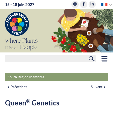
F
15 - 18 juin 2027
where
Plants
meet
People
Rechercher
HOME
South Region Membres
MEMBRES
Précédent
Suivant
PLANIFICATEUR DE ROUTE
®
Queen
Genetics
HÔTELS
ACTUALITÉS