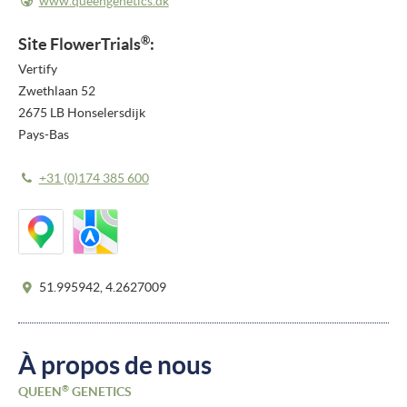
www.queengenetics.dk
®
Site
FlowerTrials
:
Vertify
Zwethlaan 52
2675 LB Honselersdijk
Pays-Bas
+31 (0)174 385 600
51.995942, 4.2627009
À propos de nous
®
QUEEN
GENETICS