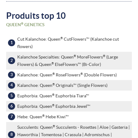
Produits top 10
®
QUEEN
GENETICS
®
Cut Kalanchoe: Queen
CutFlowers™ (Kalanchoe cut
flowers)
®
®
Kalanchoe Specialties: Queen
MoreFlowers
(Large
®
Flowers) & Queen
ElseFlowers™ (Bi-Color)
®
®
Kalanchoe: Queen
RoseFlowers
(Double Flowers)
®
Kalanchoe: Queen
Originals™ (Single Flowers)
®
Euphorbia: Queen
Euphorbia Tiara™
®
Euphorbia: Queen
Euphorbia Jewel™
®
Hebe: Queen
Hebe Kiwi™
®
Succulents: Queen
Succulents - Rosettes | Aloe | Gasteria |
Haworthia | Tomentosa | Crassula | Adromischus |