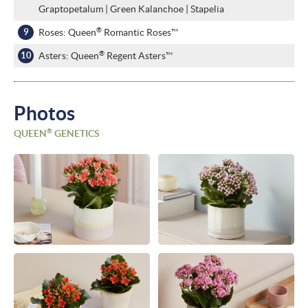
Graptopetalum | Green Kalanchoe | Stapelia
®
Roses: Queen
Romantic Roses™
®
Asters: Queen
Regent Asters™
Photos
®
QUEEN
GENETICS