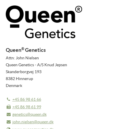
COMMUNIQUÉS DE PRESSE
BULLETIN
MÉDIAS
VIDEO REPORTS
®
Queen
Genetics
VIDÉOS NOUVEAUTÉS
Attn: John Nielsen
Queen Genetics - A/S Knud Jepsen
NOUVEAUTÉS 2026
Skanderborgvej 193
8382 Hinnerup
PHOTOS
Denmark
À PROPOS DE NOUS
+45 86 98 61 66
À PROPOS DE FLOWERTRIALS®
+45 86 98 61 99
genetics@queen.dk
CONTACT
john.nielsen@queen.dk