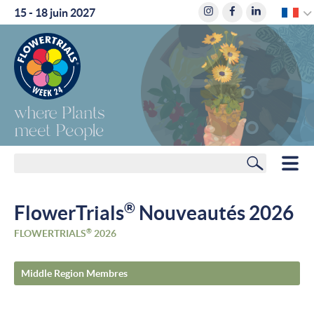
F
15 - 18 juin 2027
where
Plants
meet
People
Rechercher
HOME
®
FlowerTrials
Nouveautés 2026
MEMBRES
®
FLOWERTRIALS
2026
PLANIFICATEUR DE ROUTE
Middle Region Membres
HÔTELS
ACTUALITÉS