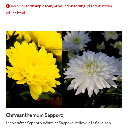
www.brandkamp.de/
en/
products/
bedding-plants/
fuchsia-
jollies.html
Chrysanthemum Sapporo
Les variétés Sapporo White et Sapporo Yellow, à la floraison