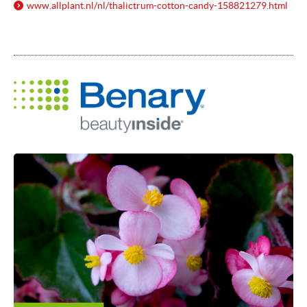
www.allplant.nl/
nl/
thalictrum-cotton-candy-158821279.html