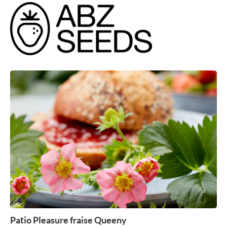
COMMUNIQUÉS DE PRESSE
BULLETIN
MÉDIAS
VIDEO REPORTS
VIDÉOS NOUVEAUTÉS
NOUVEAUTÉS 2026
PHOTOS
À PROPOS DE NOUS
À PROPOS DE FLOWERTRIALS®
CONTACT
Patio Pleasure fraise Queeny