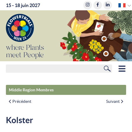
F
15 - 18 juin 2027
where
Plants
meet
People
Rechercher
HOME
Middle Region Membres
MEMBRES
Précédent
Suivant
PLANIFICATEUR DE ROUTE
Kolster
HÔTELS
ACTUALITÉS