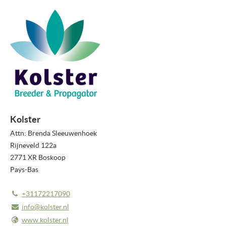
COMMUNIQUÉS DE PRESSE
BULLETIN
MÉDIAS
VIDEO REPORTS
VIDÉOS NOUVEAUTÉS
Kolster
NOUVEAUTÉS 2026
Attn: Brenda Sleeuwenhoek
PHOTOS
Rijneveld 122a
2771 XR Boskoop
À PROPOS DE NOUS
Pays-Bas
À PROPOS DE FLOWERTRIALS®
+31172217090
CONTACT
info@kolster.nl
www.kolster.nl