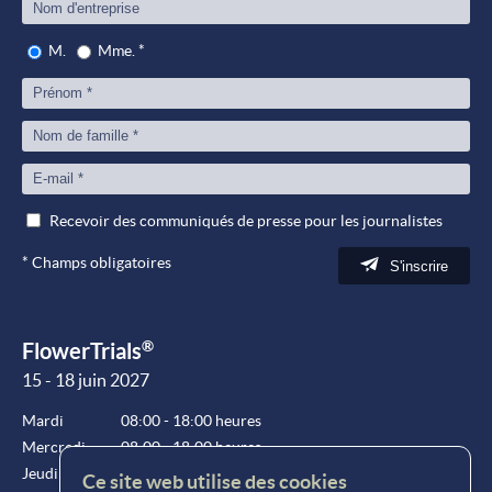
M.
Mme.
*
Recevoir des communiqués de presse pour les journalistes
*
Champs obligatoires
S'inscrire
®
FlowerTrials
15 - 18 juin 2027
Mardi
08:00 - 18:00 heures
Mercredi
08:00 - 18:00 heures
Jeudi
08:00 - 18:00 heures
Ce site web utilise des cookies