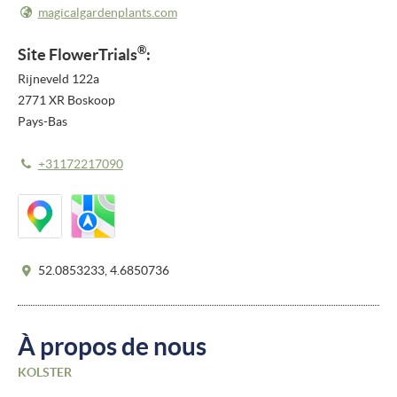
magicalgardenplants.com
®
Site
FlowerTrials
:
Rijneveld 122a
2771 XR Boskoop
Pays-Bas
+31172217090
52.0853233, 4.6850736
À propos de nous
KOLSTER