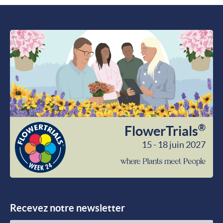
®
FlowerTrials
15 - 18 juin 2027
wher
Plant
meet
Peop
Recevez notre newsletter