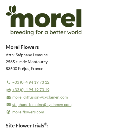
COMMUNIQUÉS DE PRESSE
BULLETIN
MÉDIAS
VIDEO REPORTS
Morel Flowers
Attn: Stéphane Lemoine
VIDÉOS NOUVEAUTÉS
2565 rue de Montourey
83600 Fréjus, France
NOUVEAUTÉS 2026
PHOTOS
+33 (0) 4 94 19 73 12
+33 (0) 4 94 19 73 19
À PROPOS DE NOUS
morel.diffusion@cyclamen.com
À PROPOS DE FLOWERTRIALS®
stephane.lemoine@cyclamen.com
morelflowers.com
CONTACT
®
Site
FlowerTrials
: