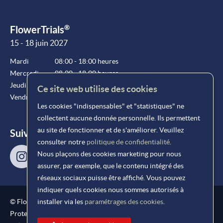
®
FlowerTrials
15 - 18 juin 2027
Mardi
08:00 - 18:00 heures
Mercredi
08:00 - 18:00 heures
Jeudi
08:00 - 18:00 heures
Ce site web utilise des cookies
Vendredi
08:00 - 15:00 heures
Les cookies "indispensables" et "statistiques" ne
collectent aucune donnée personnelle. Ils permettent
au site de fonctionner et de s'améliorer. Veuillez
Suivez-nous !
consulter notre
politique de confidentialité
.
Nous plaçons des cookies marketing pour nous
assurer, par exemple, que le contenu intégré des
réseaux sociaux puisse être affiché. Vous pouvez
indiquer quels cookies nous sommes autorisés à
®
© FlowerTrials
2026
installer via les
paramétrages des cookies
.
Protection reCAPTCHA