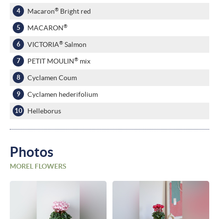
®
Macaron
Bright red
®
MACARON
®
VICTORIA
Salmon
®
PETIT MOULIN
mix
Cyclamen Coum
Cyclamen hederifolium
Helleborus
Photos
MOREL FLOWERS