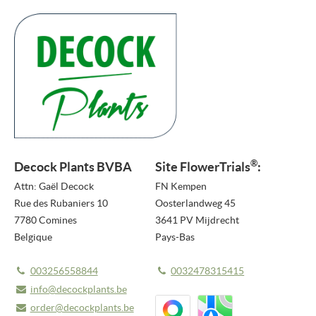
COMMUNIQUÉS DE PRESSE
BULLETIN
MÉDIAS
VIDEO REPORTS
VIDÉOS NOUVEAUTÉS
®
Decock Plants BVBA
Site
FlowerTrials
:
NOUVEAUTÉS 2026
Attn: Gaël Decock
FN Kempen
PHOTOS
Rue des Rubaniers 10
Oosterlandweg 45
7780 Comines
3641 PV Mijdrecht
À PROPOS DE NOUS
Belgique
Pays-Bas
À PROPOS DE FLOWERTRIALS®
003256558844
0032478315415
CONTACT
info@decockplants.be
order@decockplants.be