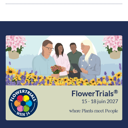
®
FlowerTrials
15 - 18 juin 2027
wher
Plant
meet