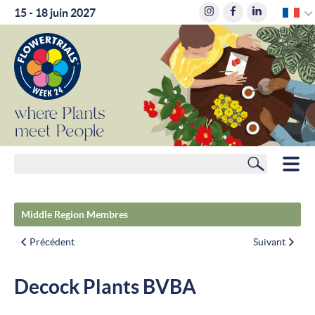
F
15 - 18 juin 2027
where
Plants
meet
People
Rechercher
HOME
Middle Region Membres
MEMBRES
Précédent
Suivant
PLANIFICATEUR DE ROUTE
Decock Plants BVBA
HÔTELS
ACTUALITÉS