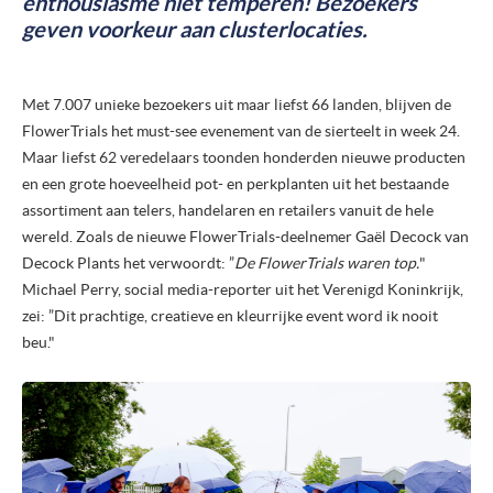
enthousiasme niet temperen! Bezoekers
geven voorkeur aan clusterlocaties.
PERSBERICHTEN
NIEUWSBRIEF
Met 7.007 unieke bezoekers uit maar liefst 66 landen, blijven de
MEDIA
FlowerTrials het must-see evenement van de sierteelt in week 24.
Maar liefst 62 veredelaars toonden honderden nieuwe producten
VIDEO REPORTS
en een grote hoeveelheid pot- en perkplanten uit het bestaande
assortiment aan telers, handelaren en retailers vanuit de hele
HIGHLIGHT VIDEO'S
wereld. Zoals de nieuwe FlowerTrials-deelnemer Gaël Decock van
Decock Plants het verwoordt: ”
De FlowerTrials waren top.
"
HIGHLIGHTS 2026
Michael Perry, social media-reporter uit het Verenigd Koninkrijk,
FOTO'S
zei:
”
Dit prachtige, creatieve en kleurrijke event word ik nooit
beu."
OVER ONS
OVER FLOWERTRIALS®
CONTACT