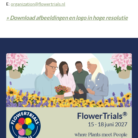
E
:
organization@flowertrials.nl
» Download afbeeldingen en logo in hoge resolutie
®
FlowerTrials
15 - 18 juni 2027
wher