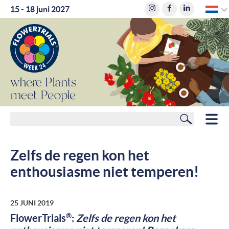
D
15 - 18 juni 2027
where
Plants
meet
People
Zoeken
HOME
Zelfs de regen kon het
LEDEN
enthousiasme niet temperen!
ROUTEPLANNER
25 JUNI 2019
HOTELS
®
FlowerTrials
:
Zelfs de regen kon het
NIEUWS