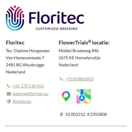
PERSBERICHTEN
NIEUWSBRIEF
MEDIA
®
Floritec
FlowerTrials
locatie:
VIDEO REPORTS
Tav: Daphne Hoogeveen
Middel Broekweg 84b
Van Hemessenkade 7
2675 KE Honselersdijk
HIGHLIGHT VIDEO'S
2481 BG Woubrugge
Nederland
HIGHLIGHTS 2026
Nederland
+31653863052
FOTO'S
+31 172 518 963
daphne@floritec.eu
OVER ONS
floritec.eu
OVER FLOWERTRIALS®
52.001212, 4.2355808
CONTACT