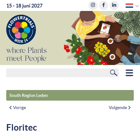
D
15 - 18 juni 2027
where
Plants
meet
People
Zoeken
HOME
South Region Leden
LEDEN
Vorige
Volgende
ROUTEPLANNER
Floritec
HOTELS
NIEUWS