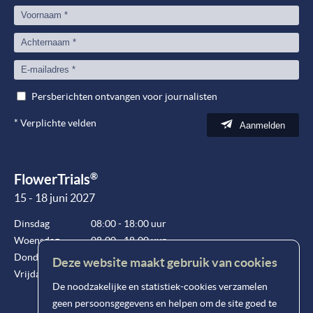
Persberichten ontvangen voor journalisten
*
Verplichte velden
Aanmelden
®
FlowerTrials
15 - 18 juni 2027
Dinsdag
08:00 - 18:00 uur
Woensdag
08:00 - 18:00 uur
Donderdag
08:00 - 18:00 uur
Deze website maakt gebruik van cookies
Vrijdag
08:00 - 15:00 uur
De noodzakelijke en statistiek-cookies verzamelen
geen persoonsgegevens en helpen om de site goed te