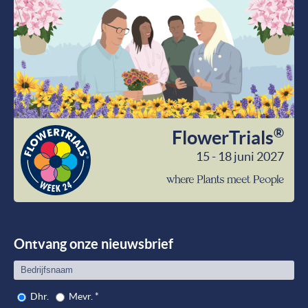
®
FlowerTrials
15 - 18 juni 2027
wher
Plant
meet
Peop
Ontvang onze nieuwsbrief
Dhr.
Mevr.
*