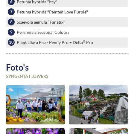
Petunia hybrida "Itsy"
Petunia hybrida ''Painted Love Purple''
Scaevola aemula ‘’Fanatix’’
Perennials Seasonal Colours
®
Plant Like a Pro - Penny Pro + Delta
Pro
Foto's
SYNGENTA FLOWERS