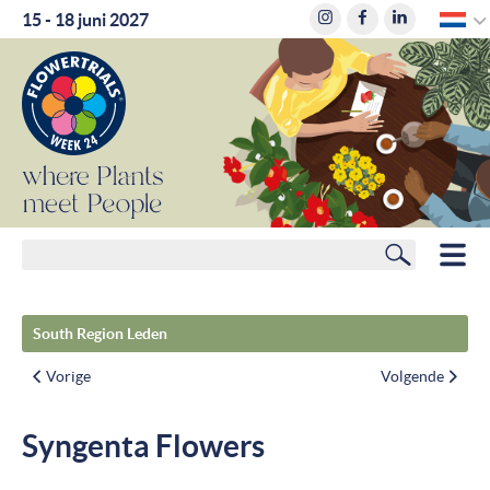
D
15 - 18 juni 2027
where
where
Plants
Plants
meet
meet
People
People
Zoeken
HOME
South Region Leden
LEDEN
Vorige
Volgende
ROUTEPLANNER
Syngenta Flowers
HOTELS
NIEUWS