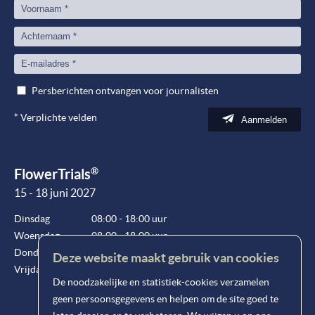
Persberichten ontvangen voor journalisten
*
Verplichte velden
Aanmelden
®
FlowerTrials
15 - 18 juni 2027
Dinsdag
08:00 - 18:00 uur
Woensdag
08:00 - 18:00 uur
Donderdag
08:00 - 18:00 uur
Deze website maakt gebruik van cookies
Vrijdag
08:00 - 15:00 uur
De noodzakelijke en statistiek-cookies verzamelen
geen persoonsgegevens en helpen om de site goed te