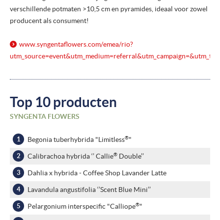
verschillende potmaten >10,5 cm en pyramides, ideaal voor zowel
producent als consument!
www.syngentaflowers.com/
emea/
rio?
utm_source=event&utm_medium=referral&utm_campaign=&utm_term
Top 10 producten
SYNGENTA FLOWERS
®
Begonia tuberhybrida "Limitless
"
®
Calibrachoa hybrida ‘’ Callie
Double’’
Dahlia x hybrida - Coffee Shop Lavander Latte
Lavandula angustifolia ‘’Scent Blue Mini’’
®
Pelargonium interspecific "Calliope
"