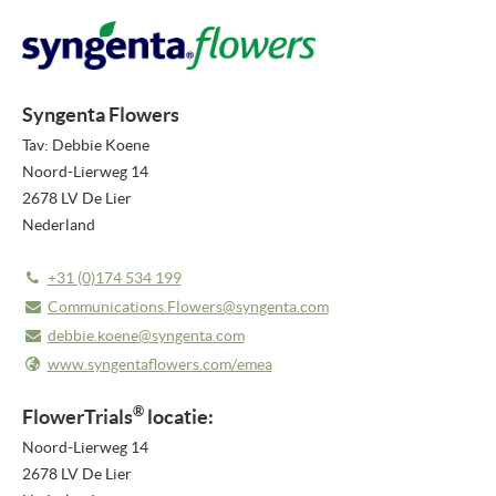
PERSBERICHTEN
NIEUWSBRIEF
Syngenta Flowers
MEDIA
Tav: Debbie Koene
Noord-Lierweg 14
VIDEO REPORTS
2678 LV De Lier
HIGHLIGHT VIDEO'S
Nederland
HIGHLIGHTS 2026
+31 (0)174 534 199
Communications.Flowers@syngenta.com
FOTO'S
debbie.koene@syngenta.com
OVER ONS
www.syngentaflowers.com/
emea
OVER FLOWERTRIALS®
®
FlowerTrials
locatie:
Noord-Lierweg 14
CONTACT
2678 LV De Lier