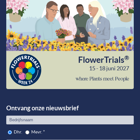
®
FlowerTrials
15 - 18 juni 2027
wher
Plant
meet
Peop
Ontvang onze nieuwsbrief
Dhr.
Mevr.
*