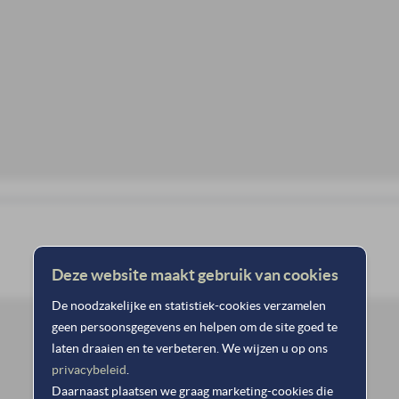
Deze website maakt gebruik van cookies
De noodzakelijke en statistiek-cookies verzamelen
geen persoonsgegevens en helpen om de site goed te
laten draaien en te verbeteren. We wijzen u op ons
privacybeleid
.
Daarnaast plaatsen we graag marketing-cookies die