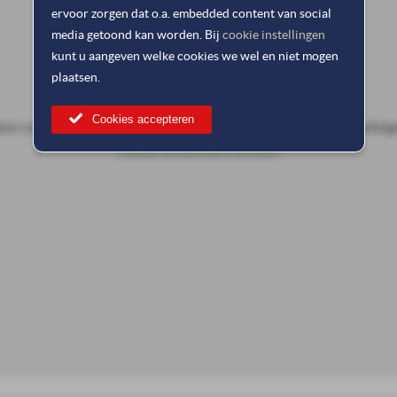
ervoor zorgen dat o.a. embedded content van social
media getoond kan worden. Bij
cookie instellingen
kunt u aangeven welke cookies we wel en niet mogen
plaatsen.
Cookies accepteren
eze content is niet beschikbaar ivm uw "Marketing" cookie instelling
Cookie instellingen wijzigen