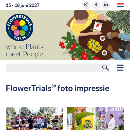
D
15 - 18 juni 2027
where
Plants
meet
People
Zoeken
HOME
®
FlowerTrials
foto impressie
LEDEN
ROUTEPLANNER
HOTELS
NIEUWS