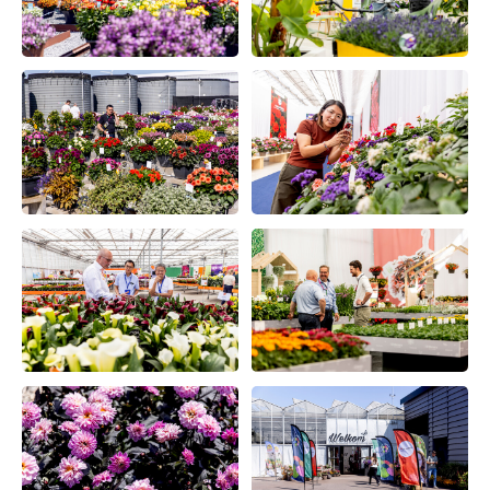
PERSBERICHTEN
NIEUWSBRIEF
MEDIA
VIDEO REPORTS
HIGHLIGHT VIDEO'S
HIGHLIGHTS 2026
FOTO'S
OVER ONS
OVER FLOWERTRIALS®
CONTACT