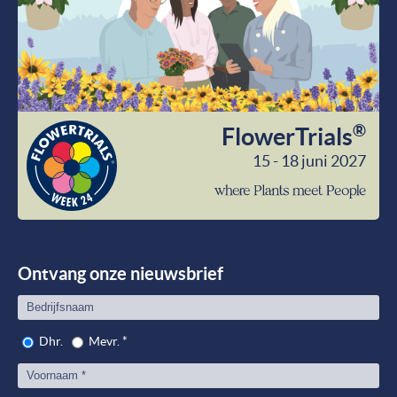
®
FlowerTrials
15 - 18 juni 2027
wher
Plant
meet
Peop
Ontvang onze nieuwsbrief
Dhr.
Mevr.
*