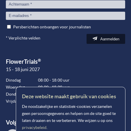
Persberichten ontvangen voor journalisten
*
Verplichte velden
Aanmelden
®
FlowerTrials
15 - 18 juni 2027
Dinsdag
08:00 - 18:00 uur
Woensdag
08:00 - 18:00 uur
Donderdag
08:00 - 18:00 uur
Deze website maakt gebruik van cookies
Vrijdag
08:00 - 15:00 uur
De noodzakelijke en statistiek-cookies verzamelen
geen persoonsgegevens en helpen om de site goed te
laten draaien en te verbeteren. We wijzen u op ons
Volg ons!
privacybeleid
.