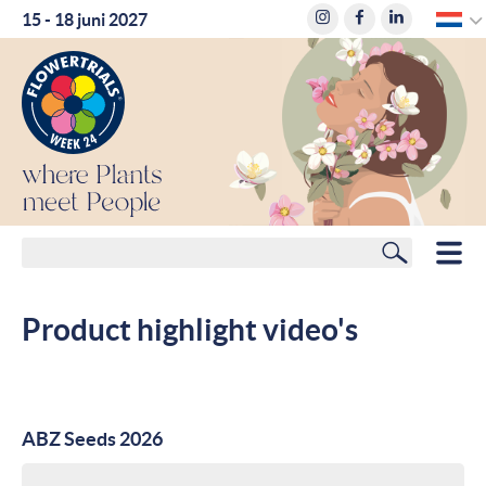
D
15 - 18 juni 2027
where
Plants
meet
People
Zoeken
HOME
Product highlight video's
LEDEN
ROUTEPLANNER
ABZ Seeds 2026
HOTELS
NIEUWS