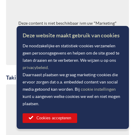
Deze content is niet beschikbaar ivm uw "Marketing"
cookie instellingen
Deze website maakt gebruik van cookies
Cookie instellingen wijzigen
De noodzakelijke en statistiek-cookies verzamelen
geen persoonsgegevens en helpen om de site goed te
laten draaien en te verbeteren. We wijzen u op ons
privacybeleid
.
Daarnaast plaatsen we graag marketing-cookies die
Takii Europe B.V. 2026
ervoor zorgen dat o.a. embedded content van social
media getoond kan worden. Bij
cookie instellingen
kunt u aangeven welke cookies we wel en niet mogen
plaatsen.
Deze content is niet beschikbaar ivm uw "Marketing"
Cookies accepteren
cookie instellingen
Cookie instellingen wijzigen