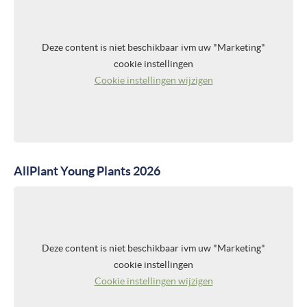
PERSBERICHTEN
Deze content is niet beschikbaar ivm uw "Marketing"
NIEUWSBRIEF
cookie instellingen
Cookie instellingen wijzigen
MEDIA
VIDEO REPORTS
HIGHLIGHT VIDEO'S
HIGHLIGHTS 2026
AllPlant Young Plants 2026
FOTO'S
OVER ONS
Deze content is niet beschikbaar ivm uw "Marketing"
OVER FLOWERTRIALS®
cookie instellingen
CONTACT
Cookie instellingen wijzigen