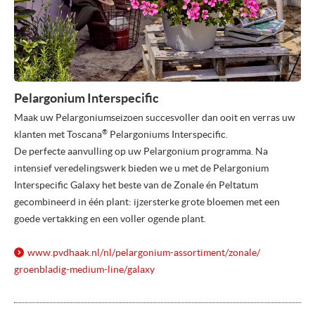
Pelargonium Interspecific
Maak uw Pelargoniumseizoen succesvoller dan ooit en verras uw
®
klanten met Toscana
Pelargoniums Interspecific.
De perfecte aanvulling op uw Pelargonium programma. Na
intensief veredelingswerk bieden we u met de Pelargonium
Interspecific Galaxy het beste van de Zonale én Peltatum
gecombineerd in één plant: ijzersterke grote bloemen met een
goede vertakking en een voller ogende plant.
www.pvdhaak.nl/
nl/
pelargonium-assortiment/
zonale/
groenbladig-medium-line/
galaxy