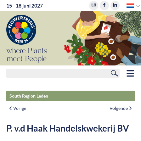
D
15 - 18 juni 2027
where
where
Plants
Plants
meet
meet
People
People
Zoeken
HOME
South Region Leden
LEDEN
Vorige
Volgende
ROUTEPLANNER
P. v.d Haak Handelskwekerij BV
HOTELS
NIEUWS