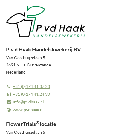
PERSBERICHTEN
NIEUWSBRIEF
MEDIA
VIDEO REPORTS
P. v.d Haak Handelskwekerij BV
Van Oosthuijzelaan 5
HIGHLIGHT VIDEO'S
2691 NJ 's-Gravenzande
Nederland
HIGHLIGHTS 2026
FOTO'S
+31 (0)174 41 37 23
+31 (0)174 41 24 30
OVER ONS
info@pvdhaak.nl
OVER FLOWERTRIALS®
www.pvdhaak.nl
CONTACT
®
FlowerTrials
locatie:
Van Oosthuijzelaan 5