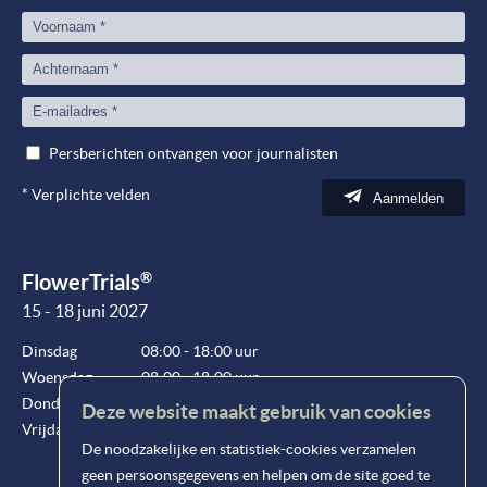
Persberichten ontvangen voor journalisten
*
Verplichte velden
Aanmelden
®
FlowerTrials
15 - 18 juni 2027
Dinsdag
08:00 - 18:00 uur
Woensdag
08:00 - 18:00 uur
Donderdag
08:00 - 18:00 uur
Deze website maakt gebruik van cookies
Vrijdag
08:00 - 15:00 uur
De noodzakelijke en statistiek-cookies verzamelen
geen persoonsgegevens en helpen om de site goed te