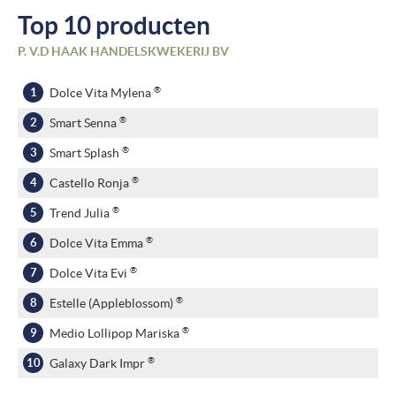
Top 10 producten
P. V.D HAAK HANDELSKWEKERIJ BV
®
Dolce Vita Mylena
®
Smart Senna
®
Smart Splash
®
Castello Ronja
®
Trend Julia
®
Dolce Vita Emma
®
Dolce Vita Evi
®
Estelle (Appleblossom)
®
Medio Lollipop Mariska
®
Galaxy Dark Impr