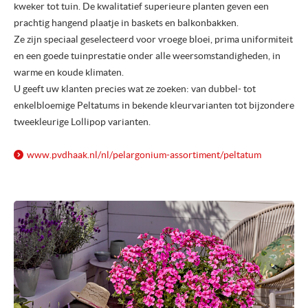
kweker tot tuin. De kwalitatief superieure planten geven een
prachtig hangend plaatje in baskets en balkonbakken.
Ze zijn speciaal geselecteerd voor vroege bloei, prima uniformiteit
en een goede tuinprestatie onder alle weersomstandigheden, in
warme en koude klimaten.
U geeft uw klanten precies wat ze zoeken: van dubbel- tot
enkelbloemige Peltatums in bekende kleurvarianten tot bijzondere
tweekleurige Lollipop varianten.
www.pvdhaak.nl/
nl/
pelargonium-assortiment/
peltatum