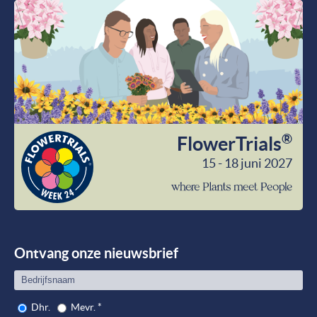
®
FlowerTrials
15 - 18 juni 2027
wher
Plant
meet
Peop
Ontvang onze nieuwsbrief
Dhr.
Mevr.
*