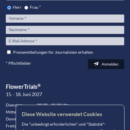
Herr
Frau
*
Pressemitteilungen für Journalisten erhalten
*
Pflichtfelder
Anmelden
®
FlowerTrials
15. - 18. Juni 2027
Dienstag
08:00 - 18:00 Uhr
Mittwoch
08:00 - 18:00 Uhr
Diese Website verwendet Cookies
Donnerstag
08:00 - 18:00 Uhr
Die "unbedingt erforderlichen" und "Statistik"-
Freitag
08:00 - 15:00 Uhr