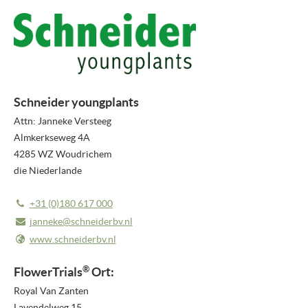
PRESSEMITTEILUNGEN
NEWSLETTER
MEDIEN
Schneider youngplants
VIDEO REPORTS
Attn: Janneke Versteeg
HIGHLIGHT VIDEOS
Almkerkseweg 4A
4285 WZ Woudrichem
HIGHLIGHTS 2026
die Niederlande
BILDER
+31 (0)180 617 000
janneke@schneiderbv.nl
ÜBER UNS
www.schneiderbv.nl
ÜBER FLOWERTRIALS®
®
FlowerTrials
Ort:
KONTAKT
Royal Van Zanten
Lavendelweg 15