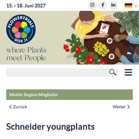
15. - 18. Juni 2027
where
where
Plants
Plants
meet
meet
People
People
Suchen
HOME
Middle Region Mitglieder
MITGLIEDER
Zurück
Weiter
ROUTENPLANER
Schneider youngplants
HOTELS
NEWS