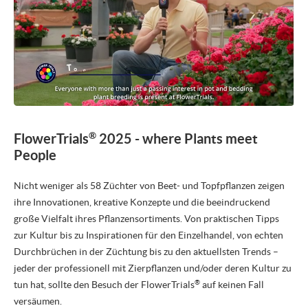
PRESSEMITTEILUNGEN
NEWSLETTER
MEDIEN
VIDEO REPORTS
®
FlowerTrials
2025 - where Plants meet
HIGHLIGHT VIDEOS
People
HIGHLIGHTS 2026
Nicht weniger als 58 Züchter von Beet- und Topfpflanzen zeigen
BILDER
ihre Innovationen, kreative Konzepte und die beeindruckend
große Vielfalt ihres Pflanzensortiments. Von praktischen Tipps
ÜBER UNS
zur Kultur bis zu Inspirationen für den Einzelhandel, von echten
ÜBER FLOWERTRIALS®
Durchbrüchen in der Züchtung bis zu den aktuellsten Trends –
jeder der professionell mit Zierpflanzen und/oder deren Kultur zu
KONTAKT
®
tun hat, sollte den Besuch der
FlowerTrials
auf keinen Fall
versäumen.