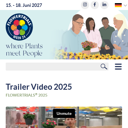
15. - 18. Juni 2027
where
Plants
meet
People
Suchen
HOME
Trailer Video 2025
MITGLIEDER
®
FLOWERTRIALS
2025
ROUTENPLANER
HOTELS
NEWS