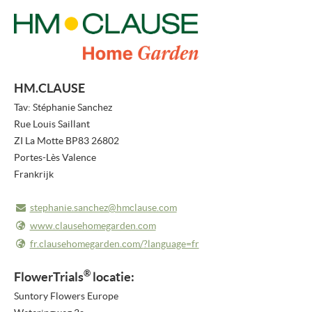
PERSBERICHTEN
NIEUWSBRIEF
MEDIA
HM.CLAUSE
Tav: Stéphanie Sanchez
VIDEO REPORTS
Rue Louis Saillant
HIGHLIGHT VIDEO'S
ZI La Motte BP83 26802
Portes-Lès Valence
HIGHLIGHTS 2026
Frankrijk
FOTO'S
stephanie.sanchez@hmclause.com
OVER ONS
www.clausehomegarden.com
fr.clausehomegarden.com/
?language=fr
OVER FLOWERTRIALS®
®
FlowerTrials
locatie:
CONTACT
Suntory Flowers Europe