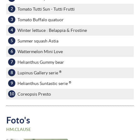
Tomato Tutti Sun - Tutti Frutti
Tomato Buffalo quatuor
Winter lettuce : Belappia & Frostine
Summer squash Astia
Wattermelon Mini Love
Helianthus Gummy bear
®
Lupinus Gallery serie
®
Helianthus Suntastic serie
Coreopsis Presto
Foto's
HM.CLAUSE