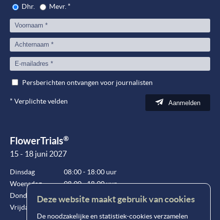
Dhr.
Mevr.
*
Persberichten ontvangen voor journalisten
*
Verplichte velden
Aanmelden
®
FlowerTrials
15 - 18 juni 2027
Dinsdag
08:00 - 18:00 uur
Woensdag
08:00 - 18:00 uur
Donderdag
08:00 - 18:00 uur
Deze website maakt gebruik van cookies
Vrijdag
08:00 - 15:00 uur
De noodzakelijke en statistiek-cookies verzamelen