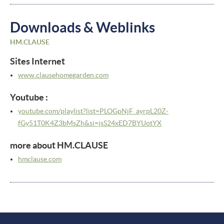
Downloads & Weblinks
HM.CLAUSE
Sites Internet
www.clausehomegarden.com
Youtube :
youtube.com/
playlist?list=PLOGpNjF_ayrpL20Z-
fGy51T0K4Z3bMsZh&si=jsS24xED7BYUotYX
more about HM.CLAUSE
hmclause.com