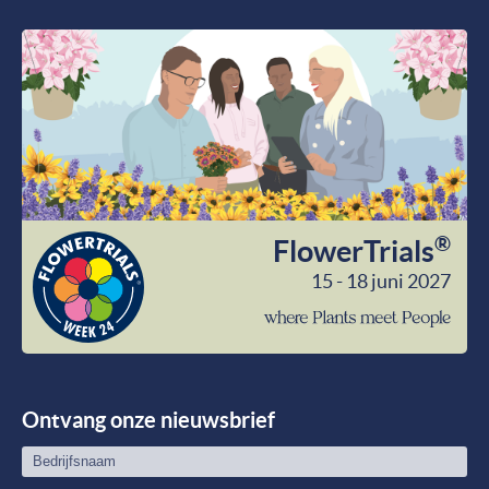
®
FlowerTrials
15 - 18 juni 2027
wher
Plant
meet
Peop
Ontvang onze nieuwsbrief