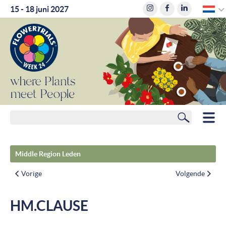
D
15 - 18 juni 2027
where
where
Plants
Plants
meet
meet
People
People
Zoeken
HOME
Middle Region Leden
LEDEN
Vorige
Volgende
ROUTEPLANNER
HM.CLAUSE
HOTELS
NIEUWS