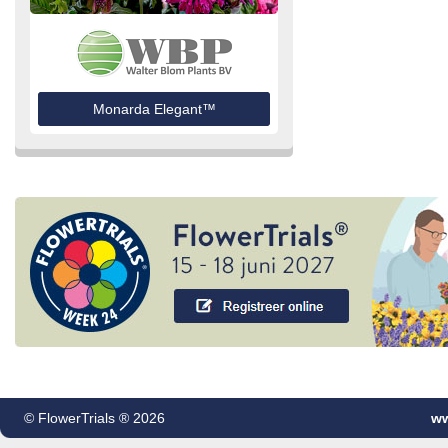
Monarda Elegant™
© FlowerTrials ® 2026
ww