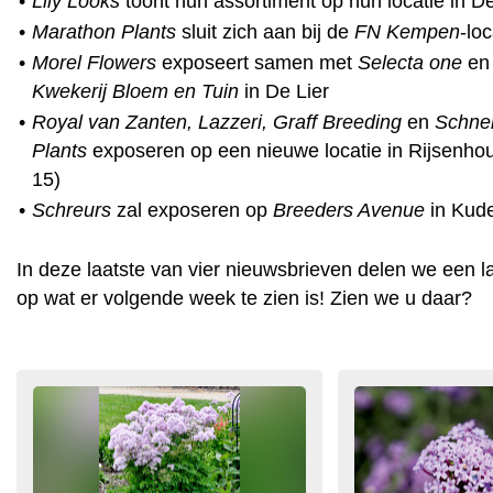
•
Lily Looks
toont hun assortiment op hun locatie in 
•
Marathon Plants
sluit zich aan bij de
FN Kempen
-loc
•
Morel Flowers
exposeert samen met
Selecta one
e
Kwekerij Bloem en Tuin
in De Lier
•
Royal van Zanten, Lazzeri, Graff Breeding
en
Schne
Plants
exposeren op een nieuwe locatie in Rijsenho
15)
•
Schreurs
zal exposeren op
Breeders Avenue
in Kude
In deze laatste van vier nieuwsbrieven delen we een la
op wat er volgende week te zien is! Zien we u daar?