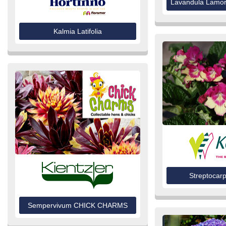
Lavandula Lamor
Kalmia Latifolia
Streptocar
Sempervivum CHICK CHARMS