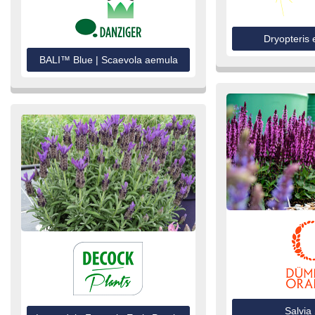
Dryopteris 
BALI™ Blue | Scaevola aemula
Salvia