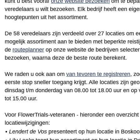
kunt u best vooraf
onze website bezoeken
om te bepa
veredelaars u wilt bezoeken. Elk bedrijf heeft een eig
hoogtepunten uit het assortiment.
De 58 veredelaars zijn verdeeld over 27 locaties om 
mogelijk assortiment aan te bieden met beperkte reistij
de
routeplanner
op onze website de bedrijven selectere
bezoeken, waarna deze de beste route berekent.
We raden u ook aan om
van tevoren te registreren
, zo
eerste stop sneller toegang krijgt. Alle locaties zijn g
dinsdag t/m donderdag van 08.00 tot 18.00 uur en op 
tot 15.00 uur.
Voor FlowerTrials-veteranen - hieronder een overzicht
locatiewijzigingen:
•
Lendert de Vos
presenteert op hun locatie in Bosko