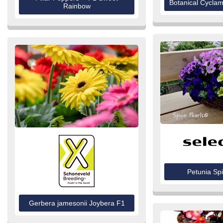
Botanical Cycla
Rainbow
Petunia Sp
Gerbera jamesonii Joybera F1