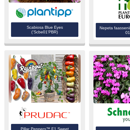
Scabiosa Blue Eyes
Nepeta faassenii
('Scbe01'PBR)
01
Pillar Peppers™ F1 Sweet