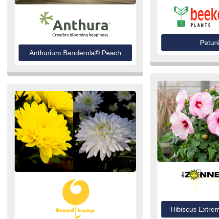
Petun
Anthurium Banderola® Peach
Hibiscus Extrem