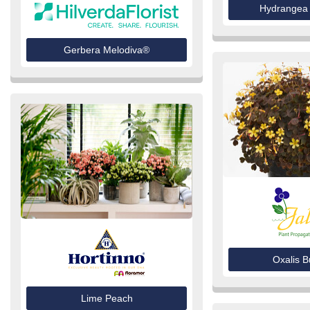
Hydrangea
Gerbera Melodiva®
Oxalis 
Lime Peach