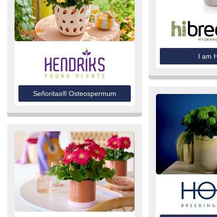
I am H
Señoritas® Osteospermum