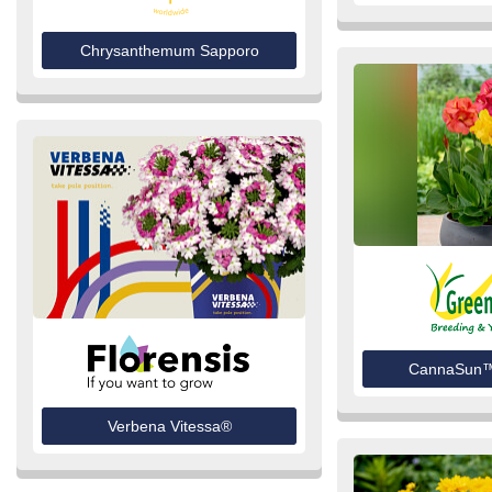
Chrysanthemum Sapporo
CannaSun™
Verbena Vitessa®