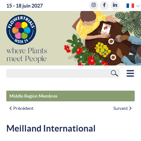
F
15 - 18 juin 2027
where
Plants
meet
People
Rechercher
HOME
Middle Region Membres
MEMBRES
Précédent
Suivant
PLANIFICATEUR DE ROUTE
Meilland International
HÔTELS
ACTUALITÉS