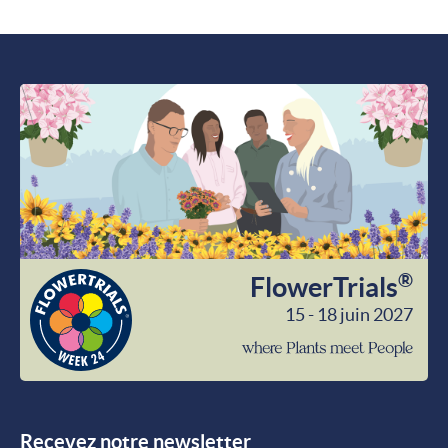
®
FlowerTrials
15 - 18 juin 2027
wher
Plant
meet
Peop
Recevez notre newsletter