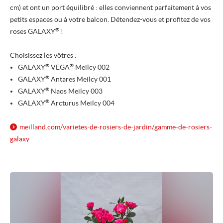
cm) et ont un port équilibré : elles conviennent parfaitement à vos
petits espaces ou à votre balcon. Détendez-vous et profitez de vos
®
roses GALAXY
!
Choisissez les vôtres :
®
®
GALAXY
VEGA
Meilcy 002
®
GALAXY
Antares Meilcy 001
®
GALAXY
Naos Meilcy 003
®
GALAXY
Arcturus Meilcy 004
meilland.com/
varietes-de-rosiers-de-jardin/
gamme-de-rosiers-
galaxy