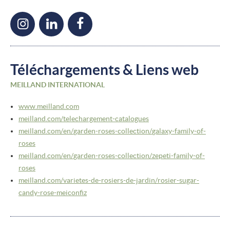
Téléchargements & Liens web
MEILLAND INTERNATIONAL
www.meilland.com
meilland.com/
telechargement-catalogues
meilland.com/
en/
garden-roses-collection/
galaxy-family-of-
roses
meilland.com/
en/
garden-roses-collection/
zepeti-family-of-
roses
meilland.com/
varietes-de-rosiers-de-jardin/
rosier-sugar-
candy-rose-meiconfiz