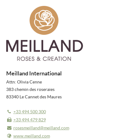
COMMUNIQUÉS DE PRESSE
BULLETIN
MÉDIAS
VIDEO REPORTS
VIDÉOS NOUVEAUTÉS
Meilland International
NOUVEAUTÉS 2026
Attn: Olivia Cenne
PHOTOS
383 chemin des roseraies
83340 Le Cannet des Maures
À PROPOS DE NOUS
+33 494 500 300
À PROPOS DE FLOWERTRIALS®
+33 494 479 829
CONTACT
rosesmeilland@meilland.com
www.meilland.com