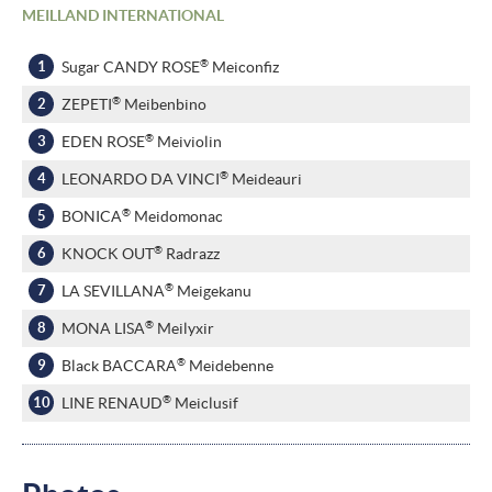
MEILLAND INTERNATIONAL
®
Sugar CANDY ROSE
Meiconfiz
®
ZEPETI
Meibenbino
®
EDEN ROSE
Meiviolin
®
LEONARDO DA VINCI
Meideauri
®
BONICA
Meidomonac
®
KNOCK OUT
Radrazz
®
LA SEVILLANA
Meigekanu
®
MONA LISA
Meilyxir
®
Black BACCARA
Meidebenne
®
LINE RENAUD
Meiclusif