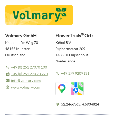
PRESSEMITTEILUNGEN
NEWSLETTER
MEDIEN
®
Volmary GmbH
FlowerTrials
Ort:
VIDEO REPORTS
Kaldenhofer Weg 70
Kébol B.V.
48155 Münster
Rijshornstraat 209
HIGHLIGHT VIDEOS
Deutschland
1435 HH Rijsenhout
Niederlande
HIGHLIGHTS 2026
+49 (0) 251 27070 100
BILDER
+49 179 9209131
+49 (0) 251 270 70 270
info@volmary.com
ÜBER UNS
www.volmary.com
ÜBER FLOWERTRIALS®
KONTAKT
52.2466365, 4.6934824