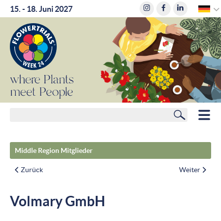
15. - 18. Juni 2027
where
where
Plants
Plants
meet
meet
People
People
Suchen
HOME
Middle Region Mitglieder
MITGLIEDER
Zurück
Weiter
ROUTENPLANER
Volmary GmbH
HOTELS
NEWS