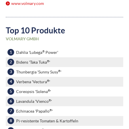
www.volmary.com
Top 10 Produkte
VOLMARY GMBH
®
Dahlia 'Lubega
Power'
®
Bidens 'Taka Tuka
'
®
Thunbergia 'Sunny Susy
'
®
Verbena 'Vectura
'
®
Coreopsis 'Solena
'
®
Lavandula 'Vienco
'
®
Echinacea 'Papallo
'
Pi-resistente Tomaten & Kartoffeln