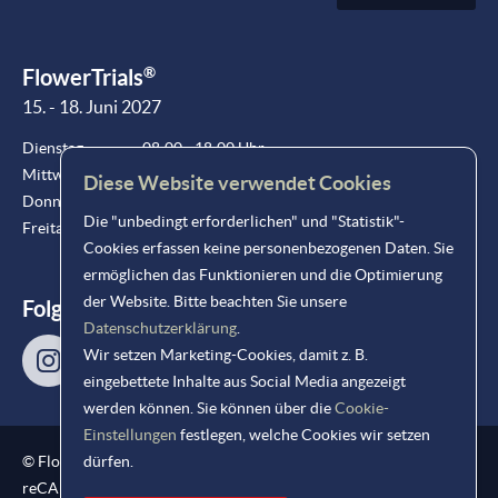
®
FlowerTrials
15. - 18. Juni 2027
Dienstag
08:00 - 18:00 Uhr
Mittwoch
08:00 - 18:00 Uhr
Diese Website verwendet Cookies
Donnerstag
08:00 - 18:00 Uhr
Die "unbedingt erforderlichen" und "Statistik"-
Freitag
08:00 - 15:00 Uhr
Cookies erfassen keine personenbezogenen Daten. Sie
ermöglichen das Funktionieren und die Optimierung
der Website. Bitte beachten Sie unsere
Folgen Sie uns!
Datenschutzerklärung
.
Wir setzen Marketing-Cookies, damit z. B.
eingebettete Inhalte aus Social Media angezeigt
werden können. Sie können über die
Cookie-
Einstellungen
festlegen, welche Cookies wir setzen
®
© FlowerTrials
2026
dürfen.
reCAPTCHA-Schutz