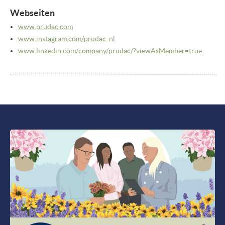
Webseiten
www.prudac.com
www.instagram.com/
prudac_nl
www.linkedin.com/
company/
prudac/
?viewAsMember=true