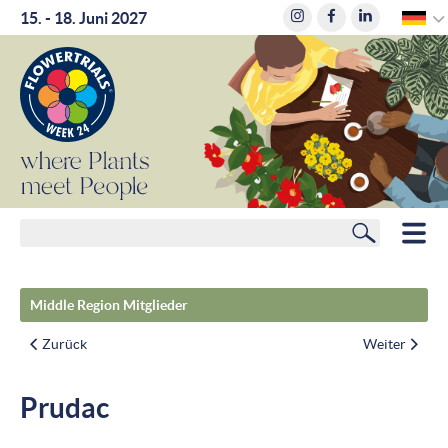
15. - 18. Juni 2027
where
Plants
meet
People
Suchen
HOME
Middle Region Mitglieder
MITGLIEDER
Zurück
Weiter
ROUTENPLANER
Prudac
HOTELS
NEWS