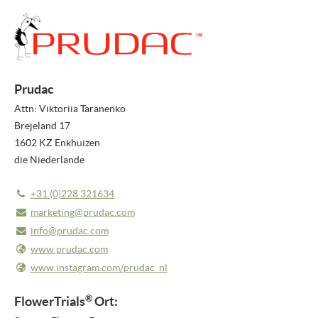
PRESSEMITTEILUNGEN
NEWSLETTER
MEDIEN
Prudac
Attn: Viktoriia Taranenko
VIDEO REPORTS
Brejeland 17
HIGHLIGHT VIDEOS
1602 KZ Enkhuizen
die Niederlande
HIGHLIGHTS 2026
+31 (0)228 321634
BILDER
marketing@prudac.com
ÜBER UNS
info@prudac.com
www.prudac.com
ÜBER FLOWERTRIALS®
www.instagram.com/
prudac_nl
KONTAKT
®
FlowerTrials
Ort: